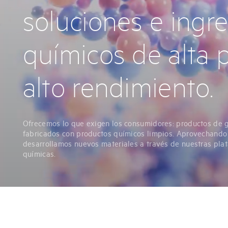
soluciones e ingr
químicos de alta 
alto rendimiento.
Ofrecemos lo que exigen los consumidores: productos de g
fabricados con productos químicos limpios. Aprovechando
desarrollamos nuevos materiales a través de nuestras pla
químicas.