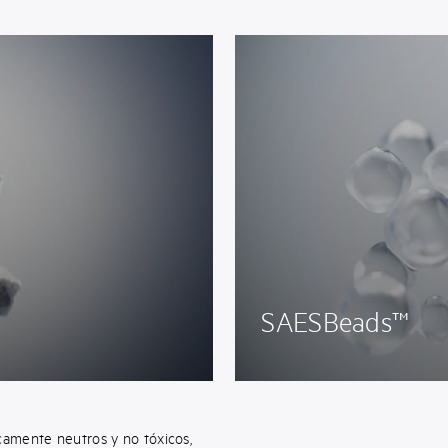
SAESBeads™
icamente neutros y no tóxicos,