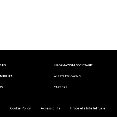
T US
INFORMAZIONI SOCIETARIE
NIBILITÀ
WHISTLEBLOWING
DS
CAREERS
g
Cookie Policy
Accessibilità
Proprietà Intellettuale