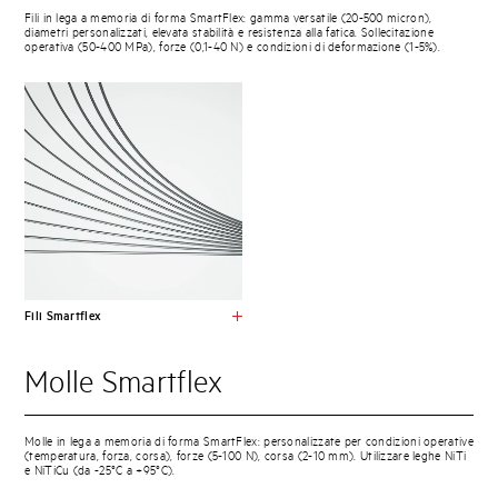
Fili in lega a memoria di forma SmartFlex: gamma versatile (20-500 micron),
diametri personalizzati, elevata stabilità e resistenza alla fatica. Sollecitazione
operativa (50-400 MPa), forze (0,1-40 N) e condizioni di deformazione (1-5%).
Fili Smartflex
Molle Smartflex
Molle in lega a memoria di forma SmartFlex: personalizzate per condizioni operative
(temperatura, forza, corsa), forze (5-100 N), corsa (2-10 mm). Utilizzare leghe NiTi
e NiTiCu (da -25°C a +95°C).