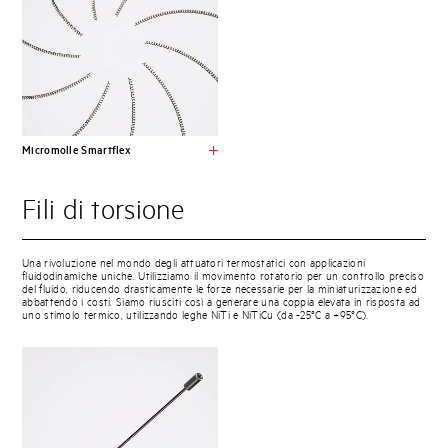
Micromolle Smartflex
Fili di torsione
Una rivoluzione nel mondo degli attuatori termostatici con applicazioni
fluidodinamiche uniche. Utilizziamo il movimento rotatorio per un controllo preciso
del fluido, riducendo drasticamente le forze necessarie per la miniaturizzazione ed
abbattendo i costi. Siamo riusciti così a generare una coppia elevata in risposta ad
uno stimolo termico, utilizzando leghe NiTi e NiTiCu (da -25°C a +95°C).