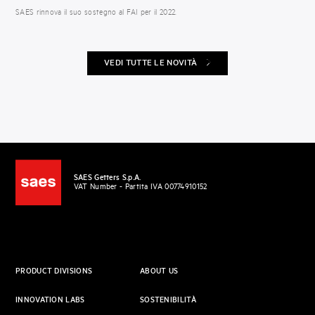
SAES rinnova il suo sostegno al FAI per il 2022.
VEDI TUTTE LE NOVITÀ
SAES Getters S.p.A.
VAT Number - Partita IVA 00774910152
PRODUCT DIVISIONS
ABOUT US
INNOVATION LABS
SOSTENIBILITÀ