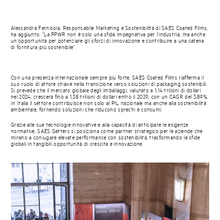
Alessandra Fernicola, Responsabile Marketing e Sostenibilità di SAES Coated Films,
ha aggiunto: “La PPWR non è solo una sfida impegnativa per l’industria, ma anche
un’opportunità per potenziare gli sforzi di innovazione e contribuire a una catena
di fornitura più sostenibile”.
Con una presenza internazionale sempre più forte, SAES Coated Films riafferma il
suo ruolo di attore chiave nella transizione verso soluzioni di packaging sostenibili.
Si prevede che il mercato globale degli imballaggi, valutato a 1,14 trilioni di dollari
nel 2024, crescerà fino a 1,38 trilioni di dollari entro il 2029, con un CAGR del 3,89%.
In Italia il settore contribuisce non solo al PIL nazionale ma anche alla sostenibilità
ambientale, fornendo soluzioni che riducono sprechi e consumi.
Grazie alle sue tecnologie innovative e alla capacità di anticipare le esigenze
normative, SAES Getters si posiziona come partner strategico per le aziende che
mirano a coniugare elevate performance con sostenibilità, trasformando le sfide
globali in tangibili opportunità di crescita e innovazione.