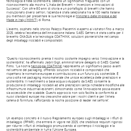
tecnologica e nella sostenibilità, celebra un significativo traguardo con un
riconoscimento alla mostra “L’Italia dei Brevetti – Invenzioni e Innovazioni di
Successo”. Con oltre 80 anni di storia e un portafoglio di brevetti che hanno
rivoluzionato diversi settori, l’azienda è stata selezionata tra le 100 realtà italiane
più meritevoli per presentare le sue tecnologie al
Ministero delle Imprese e del
Made in Italy (MIMIT)
di Roma.
L’evento, ospitato nello storico Palazzo Piacentini e aperto ai visitatori fino a marzo
2025, celebra l’eccellenza dell’innovazione italiana. SAES Getters è stata scelta per il
brevetto OXAQUA e la tecnologia COATHINK, soluzioni pionieristiche nel campo
degli imballaggi riciclabili e compostabili.
“Questo riconoscimento premia il nostro costante impegno verso l’innovazione e la
sostenibilità”, ha affermato Jiabril Gigli, amministratore delegato di SAES Coated
Films. “La nostra
tecnologia COATHINK
rappresenta un significativo passo avanti
nel settore del packaging, offrendo soluzioni riciclabili e compostabili che
rispettano le normative europee e contribuiscono a un futuro più sostenibile. È
una svolta nel packaging monomateriale che unisce eccellenza delle prestazioni e
sostenibilità. Il rivestimento a base acqua sviluppato da SAES consente la
produzione di imballaggi riciclabili ad alte prestazioni senza richiedere modifiche alle
infrastrutture industriali esistenti, dimostrando come l’innovazione possa essere
sia accessibile che scalabile. Questo approccio non solo facilita la conformità ai
nuovi standard europei ma crea anche valore per i nostri clienti e per l’intera
catena di fornitura, rafforzando la nostra posizione di leader nel settore”.
Un esempio concreto è il nuovo Regolamento europeo sugli imballaggi e i rifiuti di
imballaggio (PPWR), che entrerà in vigore nel 2025, che stabilisce requisiti rigorosi
per ridurre i rifiuti di imballaggio promuovendo al contempo il riciclaggio e la
sostenibilità ambientale in tutta l’Unione Europea.