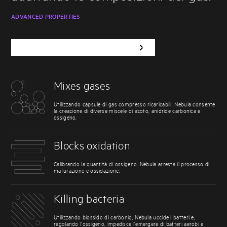
ADVANCED PROPERTIES
SCOPRI LE NOSTRE AREE DI PRODOTTO
Mixes gases
Utilizzando capsule di gas compresso ricaricabili, Nebula consente
la creazione di diverse miscele di azoto, anidride carbonica e
ossigeno.
Blocks oxidation
Calibrando la quantità di ossigeno, Nebula arresta il processo di
maturazione e ossidazione.
Killing bacteria
Utilizzando biossido di carbonio, Nebula uccide i batteri e,
regolando l’ossigeno, impedisce l’emergere di batteri aerobi e