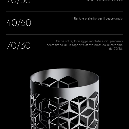
70/30
Il Ratio è preferito per il pesce crudo
40/60
Carne cotta, formaggio morbido e cibi preparati
70/30
necessitano di un rapporto azoto/diossido di carbonio
del 70/30.