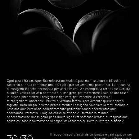
Ogni pasto ha una specifica miscela ottimale di gas, mentre azoto e biossido di
carbonio sono la combinazione più tipica per un ambiente protettivo. La presenza
di ossigeno è anche necessaria per altri alimenti. Ad esempio, la carne rossa cruda
di solito utilizza un alto contenuto di ossigeno per mantenere il suo colore rosso.
In alcune circostanze, l’ossigeno è richiesto per impedire la crescita di
microrganismi anaerobici. Frutta e verdura fresca, specialmente quelle appena
tagliate, sono un po’ diverse perché mentre l’ossigeno favorisce la maturazione e
l’ossidazione, eliminarlo completamente potrebbe causare fermentazione
anaerobica. Pertanto, il miglior corso di azione è utilizzare la minima
concentrazione di ossigeno per ridurre significativamente il tasso di respirazione,
senza causare la formazione di organismi anaerobici, sorta di letargo artificiale.
Il rapporto azoto/anidride carbonica è vantaggioso per
la carne di pollame cruda.