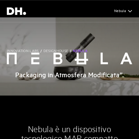
Nebula
INNOVATION LABS
/
DESIGNHOUSE
/
NEBULA
Packaging in Atmosfera Modificata”.
Nebula è un dispositivo