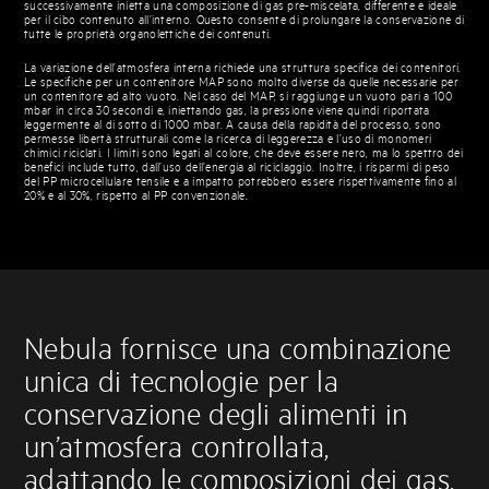
successivamente inietta una composizione di gas pre-miscelata, differente e ideale
per il cibo contenuto all’interno. Questo consente di prolungare la conservazione di
tutte le proprietà organolettiche dei contenuti.
La variazione dell’atmosfera interna richiede una struttura specifica dei contenitori.
Le specifiche per un contenitore MAP sono molto diverse da quelle necessarie per
un contenitore ad alto vuoto. Nel caso del MAP, si raggiunge un vuoto pari a 100
mbar in circa 30 secondi e, iniettando gas, la pressione viene quindi riportata
leggermente al di sotto di 1000 mbar. A causa della rapidità del processo, sono
permesse libertà strutturali come la ricerca di leggerezza e l’uso di monomeri
chimici riciclati. I limiti sono legati al colore, che deve essere nero, ma lo spettro dei
benefici include tutto, dall’uso dell’energia al riciclaggio. Inoltre, i risparmi di peso
del PP microcellulare tensile e a impatto potrebbero essere rispettivamente fino al
20% e al 30%, rispetto al PP convenzionale.
Nebula fornisce una combinazione
unica di tecnologie per la
conservazione degli alimenti in
un’atmosfera controllata,
adattando le composizioni dei gas.