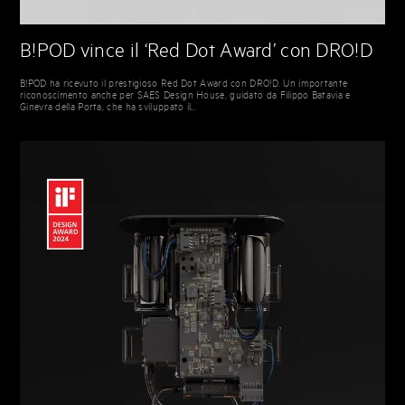
B!POD vince il ‘Red Dot Award’ con DRO!D
B!POD ha ricevuto il prestigioso Red Dot Award con DRO!D. Un importante
riconoscimento anche per SAES Design House, guidato da Filippo Batavia e
Ginevra della Porta, che ha sviluppato il…