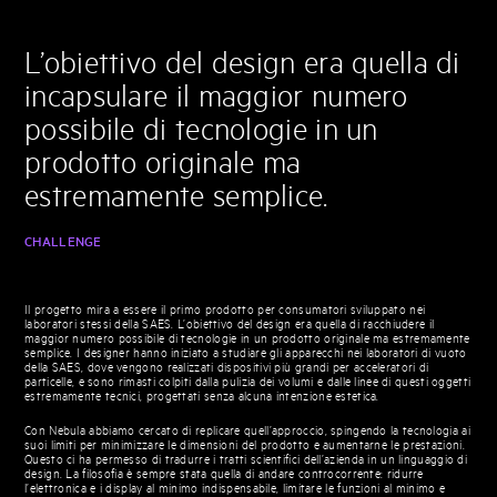
L’obiettivo del design era quella di
incapsulare il maggior numero
possibile di tecnologie in un
prodotto originale ma
estremamente semplice.
CHALLENGE
Il progetto mira a essere il primo prodotto per consumatori sviluppato nei
laboratori stessi della SAES. L’obiettivo del design era quella di racchiudere il
maggior numero possibile di tecnologie in un prodotto originale ma estremamente
semplice. I designer hanno iniziato a studiare gli apparecchi nei laboratori di vuoto
della SAES, dove vengono realizzati dispositivi più grandi per acceleratori di
particelle, e sono rimasti colpiti dalla pulizia dei volumi e dalle linee di questi oggetti
estremamente tecnici, progettati senza alcuna intenzione estetica.
Con Nebula abbiamo cercato di replicare quell’approccio, spingendo la tecnologia ai
suoi limiti per minimizzare le dimensioni del prodotto e aumentarne le prestazioni.
Questo ci ha permesso di tradurre i tratti scientifici dell’azienda in un linguaggio di
design. La filosofia è sempre stata quella di andare controcorrente: ridurre
l’elettronica e i display al minimo indispensabile, limitare le funzioni al minimo e