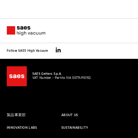
Follow SAES High Vacuum
SAES Getters S.p.A.
VAT Number - Partita IVA 00774910152
製品事業部
ABOUT US
INNOVATION LABS
SUSTAINABILITY