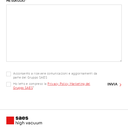
MESSAGGIO
*
Acconsento a ricevere comunicazioni e aggiornamenti da
parte del Gruppo SAES
Ho letto e compreso la
Privacy Policy Marketing del
Gruppo SAES
*