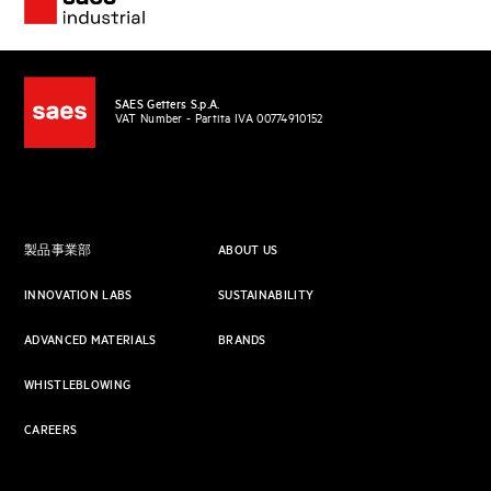
SAES Getters S.p.A.
VAT Number - Partita IVA 00774910152
製品事業部
ABOUT US
INNOVATION LABS
SUSTAINABILITY
ADVANCED MATERIALS
BRANDS
WHISTLEBLOWING
CAREERS