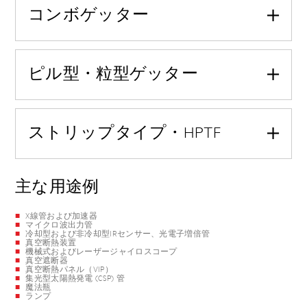
コンボゲッター
ピル型・粒型ゲッター
ストリップタイプ・HPTF
主な用途例
X線管および加速器
マイクロ波出力管
冷却型および非冷却型IRセンサー、光電子増倍管
真空断熱装置
機械式およびレーザージャイロスコープ
真空遮断器
真空断熱パネル（VIP）
集光型太陽熱発電 (CSP) 管
魔法瓶
ランプ