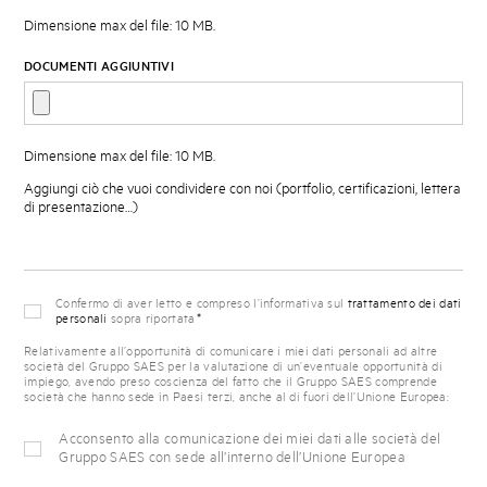
Dimensione max del file: 10 MB.
DOCUMENTI AGGIUNTIVI
Dimensione max del file: 10 MB.
Aggiungi ciò che vuoi condividere con noi (portfolio, certificazioni, lettera
di presentazione…)
PRIVACY
*
Confermo di aver letto e compreso l’informativa sul
trattamento dei dati
POLICY
personali
sopra riportata
*
Relativamente all’opportunità di comunicare i miei dati personali ad altre
società del Gruppo SAES per la valutazione di un’eventuale opportunità di
impiego, avendo preso coscienza del fatto che il Gruppo SAES comprende
società che hanno sede in Paesi terzi, anche al di fuori dell’Unione Europea:
CONSENSO
Acconsento alla comunicazione dei miei dati alle società del
UE
Gruppo SAES con sede all’interno dell’Unione Europea