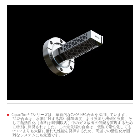
CapaciTorr® Zシリーズは、革新的なZAO® NEG合金を採用しています。
ZAO®合金は、水素に対する高い排気速度、より強固な機械的強度、そ
して熱活性化（通常は1時間以内）中のガス放出の低減を実現するため
に特別に開発されました。この最先端の合金は、低温で活性化しても
St 172 よりも大幅に優れた性能を発揮するため、高温での活性化が困
難なシステムにも最適です。