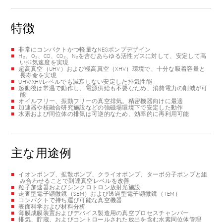
特徴
非常にコンパクトかつ軽量なNEGポンプデザイン
H₂、O₂、CO、CO₂、N₂を含むあらゆる活性ガスに対して、安定して高
い排気速度を実現
超高真空（UHV）および極高真空（XHV）環境で、十分な吸着容量と
長寿命を実現
UHV/XHVレベルでも減衰しない安定した排気性能
起動後は常温で動作し、電源供給も不要なため、消費電力の削減が可
能
オイルフリー、振動フリーの真空排気。精密機器向けに最適
加速器や核融合研究施設などの強磁場環境下で安定した動作
水素および同位体の排気は可逆的なため、効率的に再利用可能
主な用途例
イオンポンプ、拡散ポンプ、クライオポンプ、ターボ分子ポンプと組
み合わせることで到達真空レベルを改善
粒子加速器およびシンクロトロン放射光施設
走査型電子顕微鏡（SEM）および透過型電子顕微鏡（TEM）
コンパクトで持ち運び可能な真空機器
表面科学および材料分析
薄膜成膜装置およびデバイス製造用の真空プロセスチャンバー
排気、貯蔵、およびコントロールされた放出を含む水素同位体管理