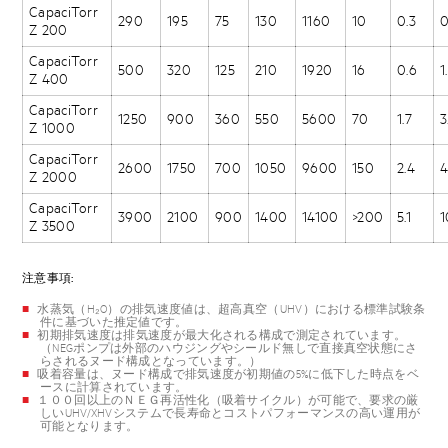
CapaciTorr
290
195
75
130
1160
10
0.3
0
Z 200
CapaciTorr
500
320
125
210
1920
16
0.6
1
Z 400
CapaciTorr
1250
900
360
550
5600
70
1.7
3
Z 1000
CapaciTorr
2600
1750
700
1050
9600
150
2.4
4
Z 2000
CapaciTorr
3900
2100
900
1400
14100
>200
5.1
1
Z 3500
注意事項:
水蒸気（H₂O）の排気速度値は、超高真空（UHV）における標準試験条
件に基づいた推定値です。
初期排気速度は排気速度が最大化される構成で測定されています。
（NEGポンプは外部のハウジングやシールド無しで直接真空状態にさ
らされるヌード構成となっています。）
吸着容量は、ヌード構成で排気速度が初期値の5%に低下した時点をベ
ースに計算されています。
１００回以上のＮＥＧ再活性化（吸着サイクル）が可能で、要求の厳
しいUHV/XHVシステムで長寿命とコストパフォーマンスの高い運用が
可能となります。