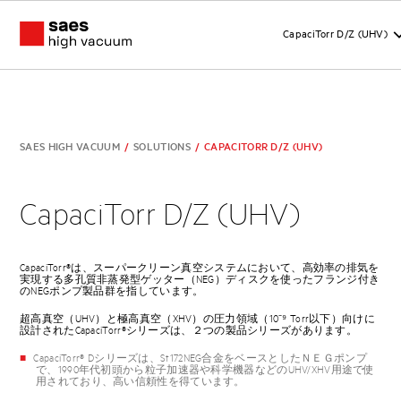
CapaciTorr D/Z (UHV)
SAES HIGH VACUUM
/
SOLUTIONS
/
CAPACITORR D/Z (UHV)
CapaciTorr D/Z (UHV)
CapaciTorr®は、スーパークリーン真空システムにおいて、高効率の排気を
実現する多孔質非蒸発型ゲッター（NEG）ディスクを使ったフランジ付き
のNEGポンプ製品群を指しています。
超高真空（UHV）と極高真空（XHV）の圧力領域（10⁻⁹ Torr以下）向けに
設計されたCapaciTorr®シリーズは、２つの製品シリーズがあります。
CapaciTorr® Dシリーズは、St172NEG合金をベースとしたＮＥＧポンプ
で、1990年代初頭から粒子加速器や科学機器などのUHV/XHV用途で使
用されており、高い信頼性を得ています。