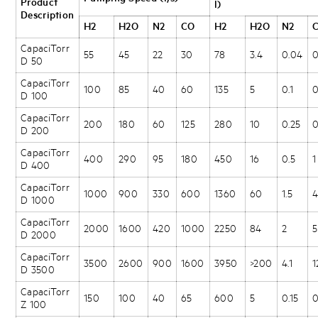
Product
l)
Description
H2
H2O
N2
CO
H2
H2O
N2
CapaciTorr
55
45
22
30
78
3.4
0.04
0
D 50
CapaciTorr
100
85
40
60
135
5
0.1
0
D 100
CapaciTorr
200
180
60
125
280
10
0.25
0
D 200
CapaciTorr
400
290
95
180
450
16
0.5
1
D 400
CapaciTorr
1000
900
330
600
1360
60
1.5
D 1000
CapaciTorr
2000
1600
420
1000
2250
84
2
5
D 2000
CapaciTorr
3500
2600
900
1600
3950
>200
4.1
1
D 3500
CapaciTorr
150
100
40
65
600
5
0.15
0
Z 100