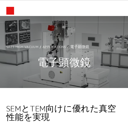
電子顕微鏡
SAES HIGH VACUUM
/
APPLICATIONS
/
電子顕微鏡
電子顕微鏡
SEMとTEM向けに優れた真空
性能を実現