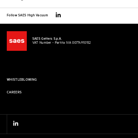
Follow SAES High Vacuum
SAES Getters S.p.A.
VAT Number - Partita IVA 00774910152
WHISTLEBLOWING
CAREERS